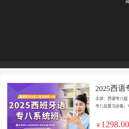
#
2025西
主讲：西语专八组
专八总复习必备，
1298.0
￥