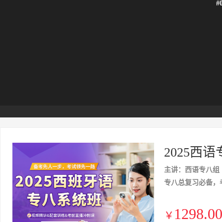
#
2025西
主讲：西语专八组
专八总复习必备，
1298.0
￥