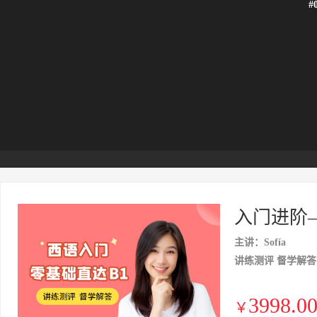
#
入门进阶
主讲：Sofía
讲练测评 督学解答
3998.0
￥