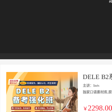
#
DELE 
主讲：Inés
独家口语素材库,原
2298.0
￥