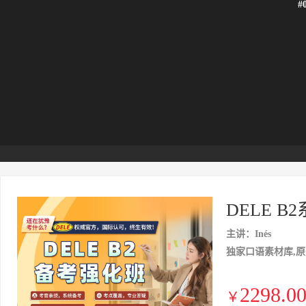
#
DELE 
主讲：Inés
独家口语素材库,原
2298.0
￥