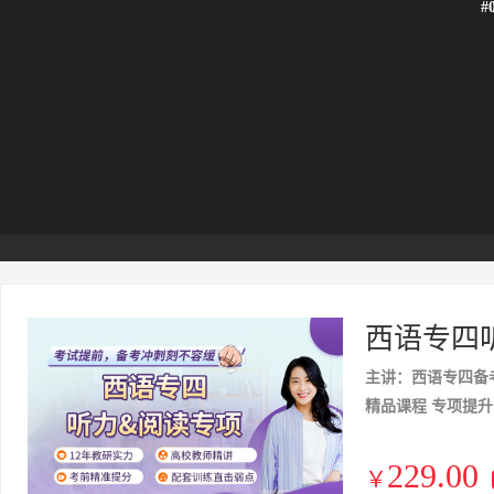
#
西语专四
主讲：西语专四备
精品课程 专项提升
229.00
￥