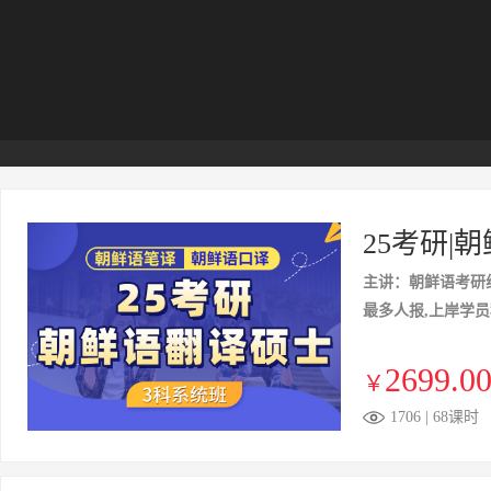
25考研|
主讲：朝鲜语考研
最多人报,上岸学
2699.0
￥
1706 | 68课时