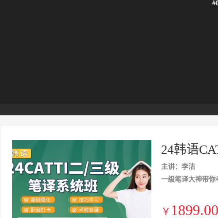
#
24韩语C
主讲：李洁
一级笔译大神带你考
1899.0
￥