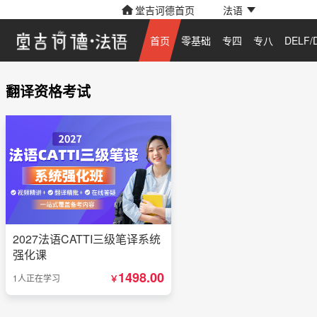
堂吉诃德首页
法语
首页
零基础
专四
专八
DELF/
翻译资格考试
2027法语CATTI三级笔译系统
强化课
1498.00
1人正在学习
￥