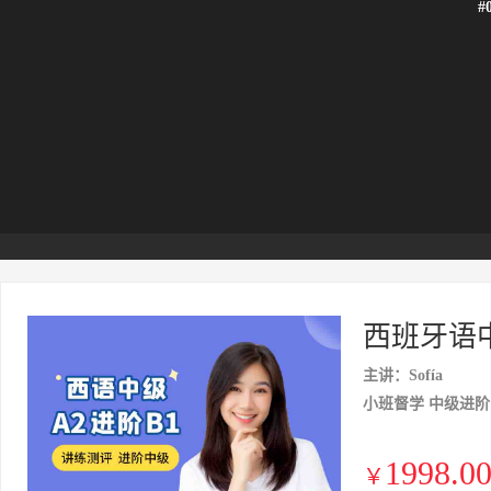
#
西班牙语中
主讲：Sofía
小班督学 中级进阶
1998.0
￥