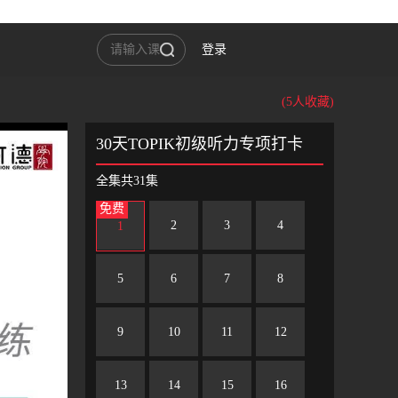
登录
(5人收藏)
30天TOPIK初级听力专项打卡
全集共31集
免费
2
3
4
1
5
6
7
8
9
10
11
12
13
14
15
16