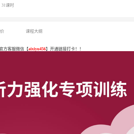
 | 31课时
评价
课程大纲
官方客服微信【
aixiyu456
】开通链接打卡！！