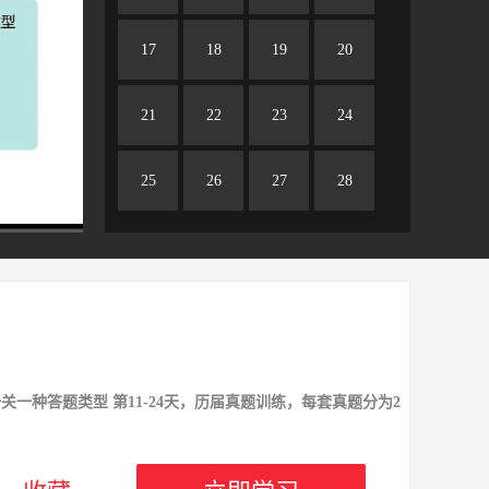
17
18
19
20
21
22
23
24
25
26
27
28
29
30
31
关一种答题类型 第11-24天，历届真题训练，每套真题分为2