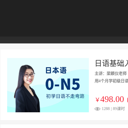
日语基础入
主讲：梁颖仪老师
用4个月学初级日
498.00
￥
1288 | 89课时