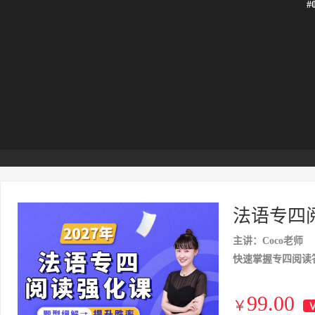
#
法语专四
主讲：Coco老师
快速掌握专四阅读
99.00
￥