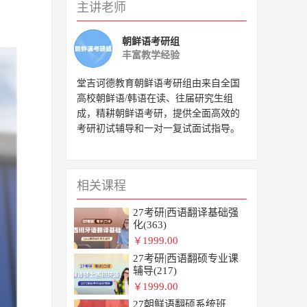
主讲老师
53
54
55
56
朝鲜语考研组
丰富教学经验
57
58
59
60
堂吉诃德教育朝鲜语考研组由来自全国
高校朝鲜语/韩语在读、往届研究生组
成，精耕朝鲜语考研，提供全面高效的
61
62
63
64
考研初试辅导和一对一复试面试指导。
65
66
67
68
相关课程
69
70
71
27考研|西语翻译基础强
化(363)
1999.00
￥
27考研|西语翻硕专业课
辅导(217)
1999.00
￥
27朝鲜语翻硕系统班