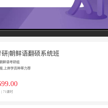
高清
1x
考研|朝鲜语翻硕系统班
朝鲜语考研组
报,上岸学员种草力荐
699.00
2 | 71课时