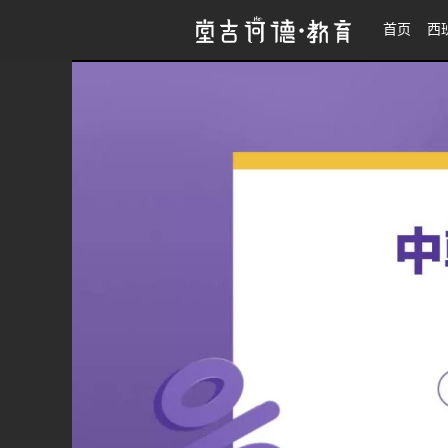
27考研|朝鲜语翻硕系统班
首页
西