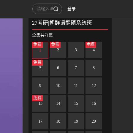
登录
(5人收藏)
27考研|朝鲜语翻硕系统班
全集共71集
免费
免费
免费
2
3
4
1
免费
5
6
7
8
9
10
11
12
免费
13
14
15
16
17
18
19
20