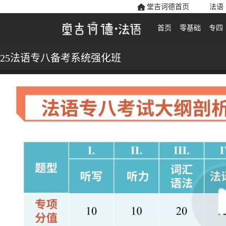
堂吉诃德首页
法语
首页
零基础
专四
25法语专八备考系统强化班