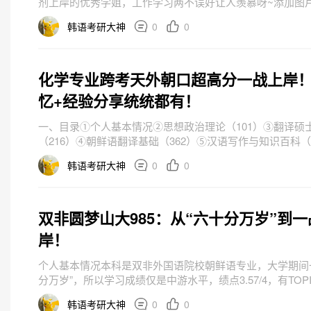
剂上岸的优秀学姐，工作学习两不误好让人羡慕呀~添加图
超过 140 字（可选）本文分共有七个部分哦~一、考研历程
韩语考研大神
0
0
花✨：本...
化学专业跨考天外朝口超高分一战上岸
忆+经验分享统统都有！
一、目录①个人基本情况②思想政治理论（101）③翻译硕
（216）④朝鲜语翻译基础（362）⑤汉语写作与知识百科（
结⑦资料二、个人基本情况化学专业跨考朝鲜语口译，本科
韩语考研大神
0
0
TOP...
双非圆梦山大985：从“六十分万岁”到一
岸！
个人基本情况本科是双非外国语院校朝鲜语专业，大学期间
分万岁”，所以学习成绩仅是中游水平，绩点3.57/4，有TOP
专八。择校过程相信有很多还在迷茫的同学跟我一样，在一
韩语考研大神
0
0
业、...