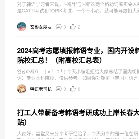
对于韩语学习者来说，“-에서”与“-에”这两个格助词着实令
是CATTI考试和TOPIK考试，一个不小心，就可能导致扣大分
“它们到底有啥区别呢？”“为啥它们两个的用法这么多，这也..
玄彬女朋友
0
2
2024高考志愿填报韩语专业，国内开设
院校汇总！（附高校汇总表）
안녕하세요！ ( ๑╹ ꇴ╹) 今天小编姐姐给大家总结了国内
语）专业本科院校，仅供参考。如果你对朝鲜（韩国）语言
趣，如果你励志从事朝鲜语（韩语）类工作，那么欢迎报考
韩语老司机
0
0
哦~（...
打工人带薪备考韩语考研成功上岸长春
贴）
大家好，堂堂又来分享考研经验了，今天分享的是一位在职