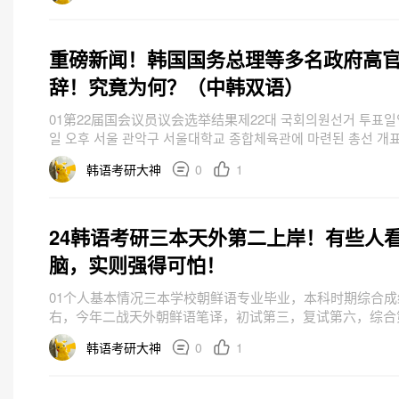
重磅新闻！韩国国务总理等多名政府高
辞！究竟为何？（中韩双语）
01第22届国会议员议会选举结果제22대 국회의원선거 투표일인
일 오후 서울 관악구 서울대학교 종합체육관에 마련된 총선 개
표 작업이 진행되고 있는 모습. 〈자료사진...
韩语考研大神
0
1
24韩语考研三本天外第二上岸！有些人
脑，实则强得可怕！
01个人基本情况三本学校朝鲜语专业毕业，本科时期综合成
右，今年二战天外朝鲜语笔译，初试第三，复试第六，综合
失败后重新择校，考虑到天外不歧视本科，给分公平，且本
韩语考研大神
0
1
上的学，且男朋...