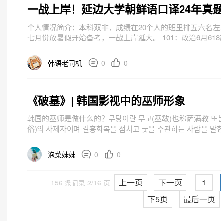
一战上岸！延边大学朝鲜语口译24年真
个人情况简介：本科双非，成绩在20个人的班里排五六名
七月份放暑假开始备考，一战上岸延大。 101：政治6月61
了书7月中旬开始准备政治7-9月看了徐涛老师的强化班网课，10
韩语老司机
0
0
《破墓》| 韩国影视中的巫师形象
韩国的巫师是做什么的？무당이란 무교(巫敎)也称萨满教 또는
俗)의 사제자이며 길흉화복을 점치고 굿을 주관하는 사람을 말한
신과 인간을 매개하는 존재다.巫师是指在巫教或...
泡菜妹妹
0
0
上一页
下一页
1
156 条记录 2/16 页
下5页
最后一页