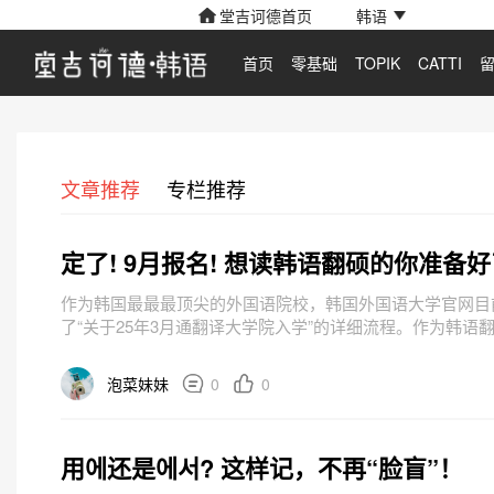
堂吉诃德首页
韩语
首页
零基础
TOPIK
CATTI
文章推荐
专栏推荐
定了! 9月报名! 想读韩语翻硕的你准备
作为韩国最最最顶尖的外国语院校，韩国外国语大学官网目
了“关于25年3月通翻译大学院入学”的详细流程。作为韩语
Plan B，去韩外大读通翻译也是一种不错的选择哟！毕竟！
Plan...
泡菜妹妹
0
0
用에还是에서? 这样记，不再“脸盲”！