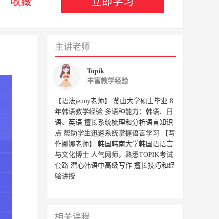
收藏
立即学习
45
46
47
48
49
50
51
52
主讲老师
免费
53
54
55
56
Topik
丰富教学经验
57
58
59
60
【语法jenny老师】 釜山大学硕士毕业 8
年韩语教学经验 多语种能力：韩语、日
语、英语 擅长系统梳理和分析语言知识
61
62
63
64
点 帮助学生迅速系统掌握语言学习 【写
作娜娜老师】 韩国韩南大学韩国语语言
与文化博士 人气网师，熟悉TOPIK考试
65
66
67
68
套路 潜心韩语中高级写作 擅长技巧和经
验讲授
69
70
71
72
相关课程