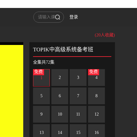
登录
(20人收藏)
TOPIK中高级系统备考班
全集共72集
免费
免费
2
3
4
1
5
6
7
8
9
10
11
12
13
14
15
16