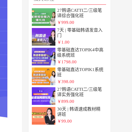
27韩语CATTI二/三级笔
译综合强化班
999.00
￥
7天 | 零基础韩语发音入
门
1.00
￥
零基础直达TOPIK4中高
级系统班
1798.00
￥
零基础直达TOPIK1系统
班
398.00
￥
27韩语CATTI二/三级笔
译实务强化班
899.00
￥
30天 | 韩语速成教材精
讲班
99.00
￥